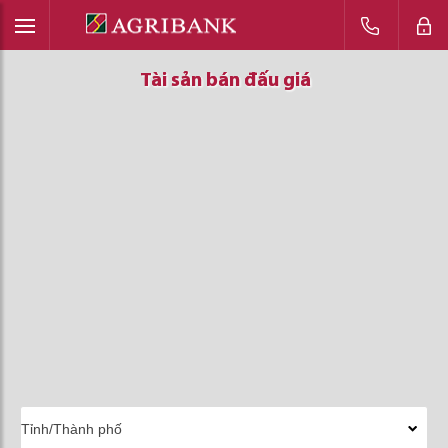
Tài sản bán đấu giá
Tài sản bán đấu giá
Tài sản bán đấu giá