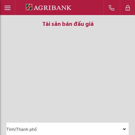
Tài sản bán đấu giá
Tài sản bán đấu giá
Tài sản bán đấu giá