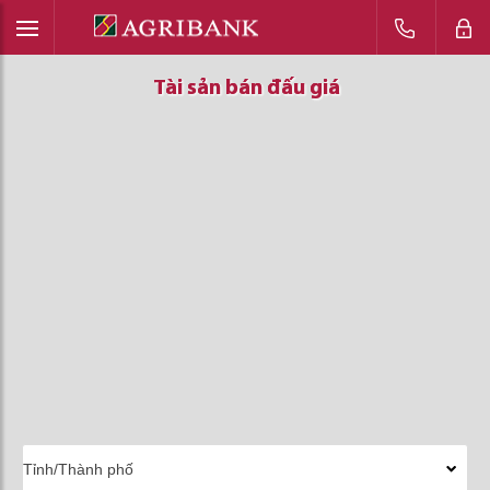
Tài sản bán đấu giá
Tài sản bán đấu giá
Tài sản bán đấu giá