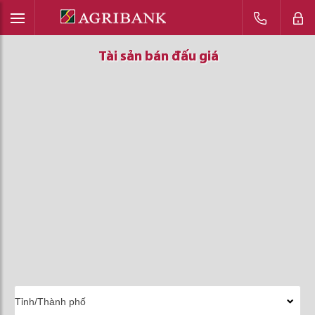
Tài sản bán đấu giá
Tài sản bán đấu giá
Tài sản bán đấu giá