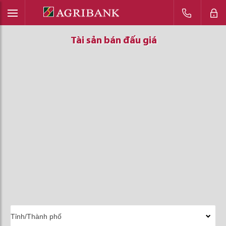
Tài sản bán đấu giá
Tài sản bán đấu giá
Tài sản bán đấu giá