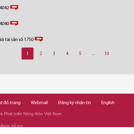
 4042
 4040
á tài sản số 1750
1
2
3
4
5
...
10
ơ đồ trang
Webmail
Đăng ký nhận tin
English
 Phát triển Nông thôn Việt Nam
 được hỗ trợ
345/037.346.2345