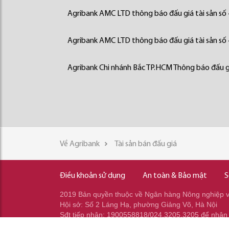
Agribank AMC LTD thông báo đấu giá tài sản số
Agribank AMC LTD thông báo đấu giá tài sản số
Agribank Chi nhánh Bắc TP.HCM Thông báo đấu gi
Về Agribank
Tài sản bán đấu giá
Điều khoản sử dụng
An toàn & Bảo mật
S
2019 Bản quyền thuộc về Ngân hàng Nông nghiệp và
Hội sở: Số 2 Láng Hạ, phường Giảng Võ, Hà Nội
Sđt tiếp nhận: 1900558818/024.3205.3205 để nhận
Sđt gọi ra: 024.2233.2345/037.353.2345/037.348.2