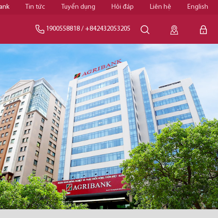
ank
Tin tức
Tuyển dụng
Hỏi đáp
Liên hệ
English
1900558818
/
+842432053205