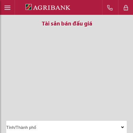
Tài sản bán đấu giá
Tài sản bán đấu giá
Tài sản bán đấu giá