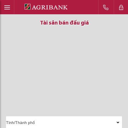
Tài sản bán đấu giá
Tài sản bán đấu giá
Tài sản bán đấu giá