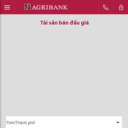
Tài sản bán đấu giá
Tài sản bán đấu giá
Tài sản bán đấu giá