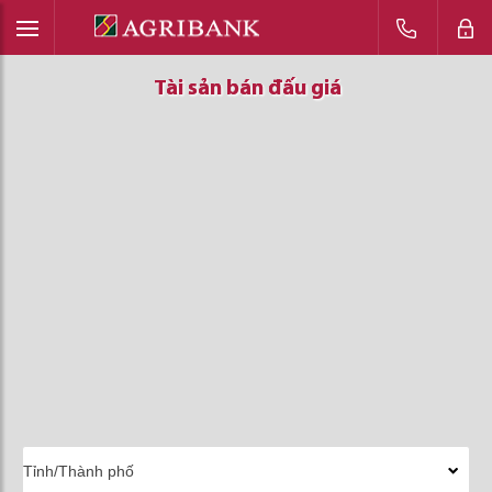
Tài sản bán đấu giá
Tài sản bán đấu giá
Tài sản bán đấu giá