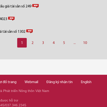
u giá tài sản số 249
 4023
 tài sản số 1302
1
2
3
4
5
...
10
ơ đồ trang
Webmail
Đăng ký nhận tin
English
 Phát triển Nông thôn Việt Nam
 được hỗ trợ
345/037.346.2345