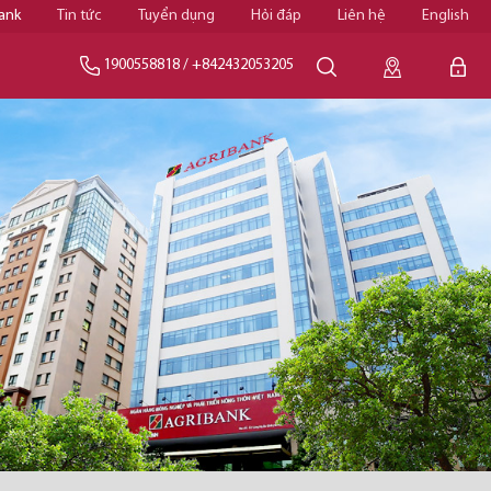
ank
Tin tức
Tuyển dụng
Hỏi đáp
Liên hệ
English
1900558818
/
+842432053205