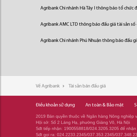
Agribank Chi nhánh Hà Tây I thông báo tổ chức đấ
Agribank AMC LTD thông báo đấu giá tài sản số
Agribank Chi nhánh Phú Nhuận thông báo đấu giá
Về Agribank
Tài sản bán đấu giá
Điều khoản sử dụng
An toàn & Bảo mật
S
2019 Bản quyền thuộc về Ngân hàng Nông nghiệp và
Hội sở: Số 2 Láng Hạ, phường Giảng Võ, Hà Nội
Sđt tiếp nhận: 1900558818/024.3205.3205 để nhận
Sđt gọi ra: 024.2233.2345/037.353.2345/037.348.2