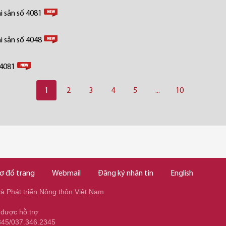
i sản số 4081
i sản số 4048
 4081
1
2
3
4
5
...
10
ơ đồ trang
Webmail
Đăng ký nhận tin
English
 Phát triển Nông thôn Việt Nam
 được hỗ trợ
345/037.346.2345