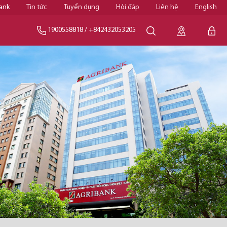
ank
Tin tức
Tuyển dụng
Hỏi đáp
Liên hệ
English
1900558818
/
+842432053205