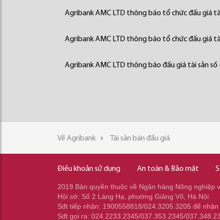
Agribank AMC LTD thông báo tổ chức đấu giá tà
Agribank AMC LTD thông báo tổ chức đấu giá tà
Agribank AMC LTD thông báo đấu giá tài sản số
Về Agribank
Tài sản bán đấu giá
Điều khoản sử dụng
An toàn & Bảo mật
S
2019 Bản quyền thuộc về Ngân hàng Nông nghiệp và
Hội sở: Số 2 Láng Hạ, phường Giảng Võ, Hà Nội
Sđt tiếp nhận: 1900558818/024.3205.3205 để nhận
Sđt gọi ra: 024.2233.2345/037.353.2345/037.348.2