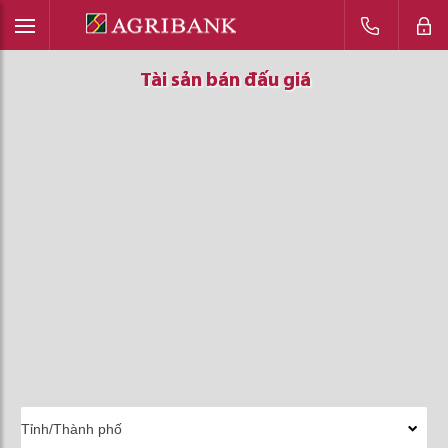
Tài sản bán đấu giá
Tài sản bán đấu giá
Tài sản bán đấu giá