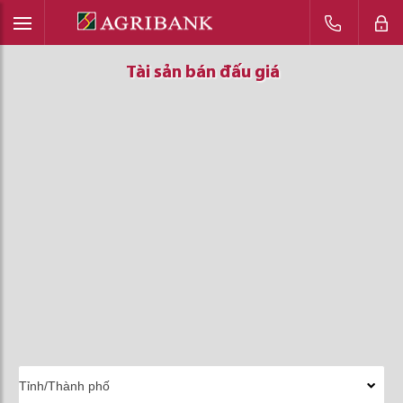
Tài sản bán đấu giá
Tài sản bán đấu giá
Tài sản bán đấu giá