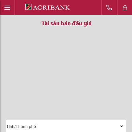
Tài sản bán đấu giá
Tài sản bán đấu giá
Tài sản bán đấu giá