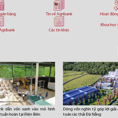
ngân hàng
Tin về Agribank
Hoạt độn
Khoa học 
Agribank
Các tin khác
ank dẫn vốn xanh vào mô hình
Dòng vốn nghìn tỷ góp lời giải 
 tuần hoàn tại Điện Biên
toán rác thải Đà Nẵng