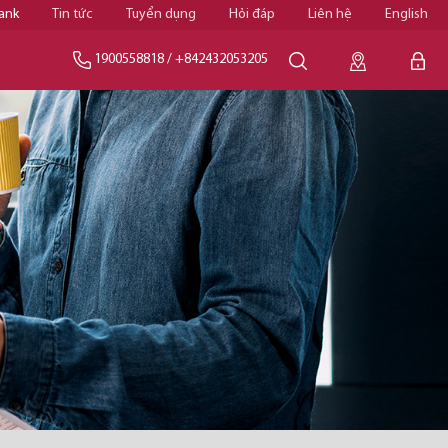
ank
Tin tức
Tuyển dụng
Hỏi đáp
Liên hệ
English
1900558818
/
+842432053205