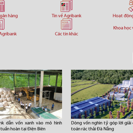
ngân hàng
Tin về Agribank
Hoạt độn
Khoa học 
Agribank
Các tin khác
ank dẫn vốn xanh vào mô hình
Dòng vốn nghìn tỷ góp lời giải 
 tuần hoàn tại Điện Biên
toán rác thải Đà Nẵng