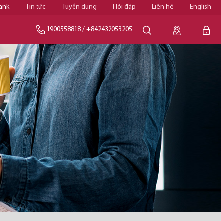
ank
Tin tức
Tuyển dụng
Hỏi đáp
Liên hệ
English
1900558818
/
+842432053205