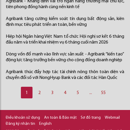
Agribank - Khẳng định vai trò ngân hàng thương mại chủ lực,
tiên phong đồng hành cùng nền kinh tế
Agribank tăng cường kiểm soát tín dụng bất động sản, kiên
định mục tiêu phát triển an toàn, bền vững
Hiệp hội Ngân hàng Việt Nam tổ chức Hội nghị sơ kết 6 tháng
đầu năm và triển khai nhiệm vụ 6 tháng cuối năm 2026
Dòng vốn đổ mạnh vào lĩnh vực sản xuất - Agribank “kiến tạo”
động lực tăng trưởng bền vững cho cộng đồng doanh nghiệp
Agribank thúc đẩy hợp tác tài chính nông thôn toàn diện và
chuyển đổi số với NongHyup Bank và các đối tác Hàn Quốc
1
2
3
4
5
...
55
Điều khoản sử dụng
An toàn & Bảo mật
Sơ đồ trang
Webmail
Đăng ký nhận tin
English