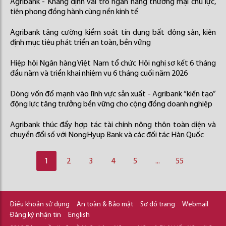
Agribank - Khẳng định vai trò ngân hàng thương mại chủ lực,
tiên phong đồng hành cùng nền kinh tế
Agribank tăng cường kiểm soát tín dụng bất động sản, kiên
định mục tiêu phát triển an toàn, bền vững
Hiệp hội Ngân hàng Việt Nam tổ chức Hội nghị sơ kết 6 tháng
đầu năm và triển khai nhiệm vụ 6 tháng cuối năm 2026
Dòng vốn đổ mạnh vào lĩnh vực sản xuất - Agribank “kiến tạo”
động lực tăng trưởng bền vững cho cộng đồng doanh nghiệp
Agribank thúc đẩy hợp tác tài chính nông thôn toàn diện và
chuyển đổi số với NongHyup Bank và các đối tác Hàn Quốc
1
2
3
4
5
...
55
Điều khoản sử dụng
An toàn & Bảo mật
Sơ đồ trang
Webmail
Đăng ký nhận tin
English