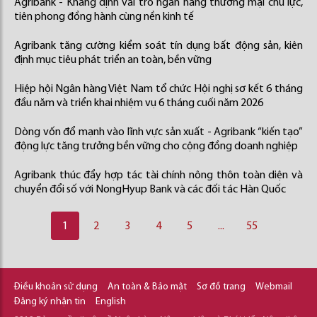
Agribank - Khẳng định vai trò ngân hàng thương mại chủ lực,
tiên phong đồng hành cùng nền kinh tế
Agribank tăng cường kiểm soát tín dụng bất động sản, kiên
định mục tiêu phát triển an toàn, bền vững
Hiệp hội Ngân hàng Việt Nam tổ chức Hội nghị sơ kết 6 tháng
đầu năm và triển khai nhiệm vụ 6 tháng cuối năm 2026
Dòng vốn đổ mạnh vào lĩnh vực sản xuất - Agribank “kiến tạo”
động lực tăng trưởng bền vững cho cộng đồng doanh nghiệp
Agribank thúc đẩy hợp tác tài chính nông thôn toàn diện và
chuyển đổi số với NongHyup Bank và các đối tác Hàn Quốc
1
2
3
4
5
...
55
Điều khoản sử dụng
An toàn & Bảo mật
Sơ đồ trang
Webmail
Đăng ký nhận tin
English