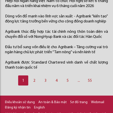
Hiệp hội Ngân hàng Việt Nam tổ chức Hội nghị sơ kết 6 tháng
đầu năm và triển khai nhiệm vụ 6 tháng cuối năm 2026
Dòng vốn đổ mạnh vào lĩnh vực sản xuất - Agribank “kiến tạo”
động lực tăng trưởng bền vững cho cộng đồng doanh nghiệp
Agribank thúc đẩy hợp tác tài chính nông thôn toàn diện và
chuyển đổi số với NongHyup Bank và các đối tác Hàn Quốc
Đầu tư bổ sung vốn điều lệ cho Agribank – Tăng cường vai trò
ngân hàng chủ lực phát triển “Tam nông” và nền kinh tế
Agribank được Standard Chartered vinh danh về chất lượng
thanh toán quốc tế
1
2
3
4
5
...
55
Điều khoản sử dụng
An toàn & Bảo mật
Sơ đồ trang
Webmail
Đăng ký nhận tin
English