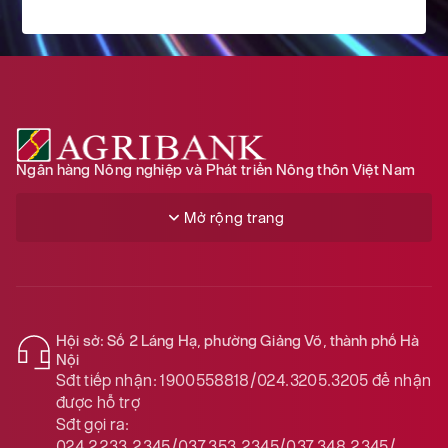
SGD
20092.00
20173.00
20766.00
THB
772.00
775.00
811.00
CAD
18382.00
18456.00
19041.00
Ngân hàng Nông nghiệp và Phát triển Nông thôn Việt Nam
NZD
15147.00
15693.00
Mở rộng trang
KRW
17.64
19.62
DKK
3977.00
4117.00
Hội sở: Số 2 Láng Hạ, phường Giảng Võ, thành phố Hà
Nội
SEK
2708.00
2814.00
Sđt tiếp nhận:
1900558818/024.3205.3205
để nhận
được hỗ trợ
Sđt gọi ra:
NOK
2698.00
2811.00
024.2233.2345/037.353.2345/037.348.2345/