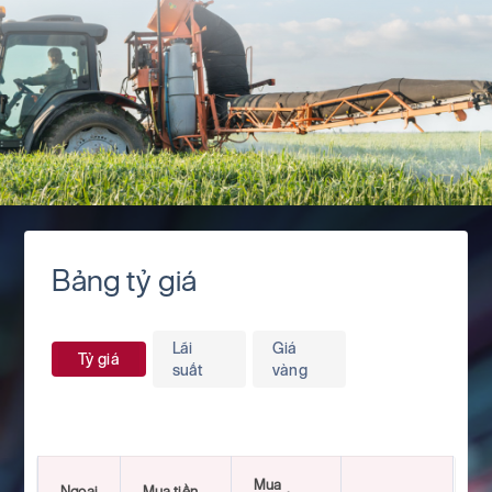
Bảng tỷ giá
Lãi
Giá
Tỷ giá
suất
vàng
Mua
Ngoại
Mua tiền