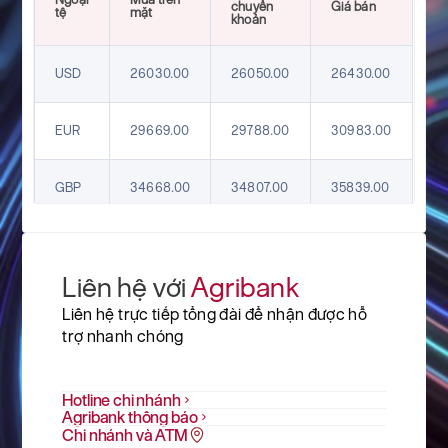
chuyển
Giá bán
tệ
mặt
khoản
USD
26030.00
26050.00
26430.00
EUR
29669.00
29788.00
30983.00
GBP
34668.00
34807.00
35839.00
HKD
3277.00
3290.00
3407.00
Liên hệ với
Agribank
CHF
31740.00
31867.00
32790.00
Liên hệ trực tiếp tổng đài để nhận được hỗ
trợ nhanh chóng
JPY
161.47
162.12
169.98
Hotline chi nhánh
AUD
Agribank thông báo
18098.00
18171.00
18769.00
Chi nhánh và ATM