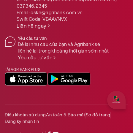
037.346.2345
Email:
cskh@agribank.com.vn
Xem thêm
Swift Code:
VBAAVNVX
Liên hệ ngay
Yêu cầu tư vấn
Để lại nhu cầu của bạn và Agribank sẽ
liên hệ lại trong khoảng thời gian sớm nhất
Yêu cầu tư vấn
TẢI AGRIBANK PLUS
Quý khách 
Điều khoản sử dụng
An toàn & Bảo mật
Sơ đồ trang
Đăng ký nhận tin