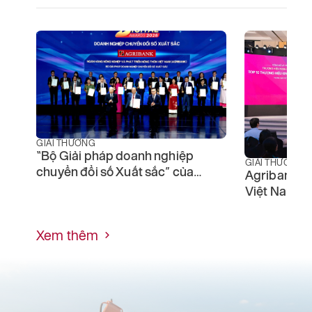
GIẢI THƯỞNG
“Bộ Giải pháp doanh nghiệp
GIẢI THƯỞNG
chuyển đổi số Xuất sắc” của
Agribank -
Agribank được vinh danh tại
Việt Nam 2
Lễ trao giải thưởng Chuyển đổi
số Việt Nam
Xem thêm