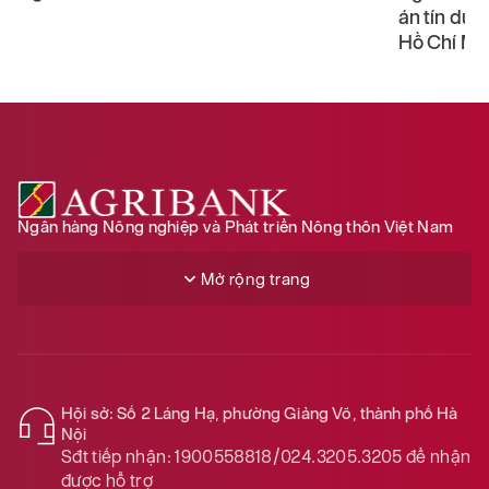
án tín dụn
Hồ Chí Mi
Ngân hàng Nông nghiệp và Phát triển Nông thôn Việt Nam
Mở rộng trang
Hội sở: Số 2 Láng Hạ, phường Giảng Võ, thành phố Hà
Nội
Sđt tiếp nhận:
1900558818/024.3205.3205
để nhận
được hỗ trợ