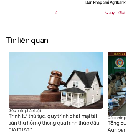
Ban Pháp chế Agribank
Quay trở lại
Tin liên quan
Góc nhìn pháp luật
ội
Trình tự, thủ tục, quy trình phát mại tài
Góc nhìn pháp
sản thu hồi nợ thông qua hình thức đấu
Tổng cục 
giá tài sản
Agribank l