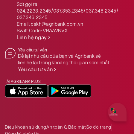
Sđt gọi ra:
024.2233.2345/037.353.2345/037.348.2345/
037.346.2345
Email:
cskh@agribank.com.vn
Swift Code:
VBAAVNVX
Liên hệ ngay
Yêu cầu tư vấn
Để lại nhu cầu của bạn và Agribank sẽ
liên hệ lại trong khoảng thời gian sớm nhất
Yêu cầu tư vấn
TẢI AGRIBANK PLUS
Quý khách 
Điều khoản sử dụng
An toàn & Bảo mật
Sơ đồ trang
Đăng ký nhận tin