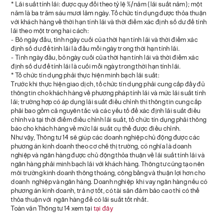
* Lãi suất tính lãi: được quy đổi theo tỷ lệ %/năm (lãi suất năm); một
năm là ba trăm sáu mươi lăm ngày. Tổ chức tín dụng được thỏa thuận
với khách hàng về thời hạn tính lãi và thời điểm xác định số dư để tính
lãi theo một trong hai cách:
- Bỏ ngày đầu, tính ngày cuối của thời hạn tính lãi và thời điểm xác
định số dư để tính lãi là đầu mỗi ngày trong thời hạn tính lãi.
- Tính ngày đầu, bỏ ngày cuối của thời hạn tính lãi và thời điểm xác
định số dư để tính lãi là cuối mỗi ngày trong thời hạn tính lãi.
* Tổ chức tín dụng phải thực hiện minh bạch lãi suất:
Trước khi thực hiện giao dịch, tổ chức tín dụng phải cung cấp đầy đủ
thông tin cho khách hàng về phương pháp tính lãi và mức lãi suất tính
lãi; trường hợp có áp dụng lãi suất điều chỉnh thì thông tin cung cấp
phải bao gồm cả nguyên tắc và các yếu tố để xác định lãi suất điều
chỉnh và tại thời điểm điều chỉnh lãi suất, tổ chức tín dụng phải thông
báo cho khách hàng về mức lãi suất cụ thể được điều chỉnh.
Như vậy, Thông tư 14 sẽ giúp các doanh nghiệp chủ động được các
phương án kinh doanh theo cơ chế thị trường, có nghĩa là doanh
nghiệp và ngân hàng được chủ động thỏa thuận về lãi suất tính lãi và
ngân hàng phải minh bạch lãi với khách hàng. Thông tư cũng tạo nên
môi trường kinh doanh thông thoáng, công bằng và thuận lợi hơn cho
doanh nghiệp và ngân hàng. Doanh nghiệp khi vay ngân hàng nếu có
phương án kinh doanh, trả nợ tốt, có tài sản đảm bảo cao thì có thể
thỏa thuận với ngân hàng để có lãi suất tốt nhất.
Toàn văn Thông tư 14 xem tại
tại đây