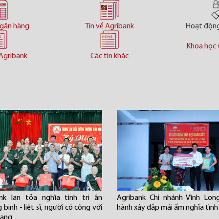
ngân hàng
Tin về Agribank
Hoạt độn
Khoa học 
Agribank
Các tin khác
nk lan tỏa nghĩa tình tri ân
Agribank Chi nhánh Vĩnh Lon
binh - liệt sĩ, người có công với
hành xây đắp mái ấm nghĩa tình
mạng