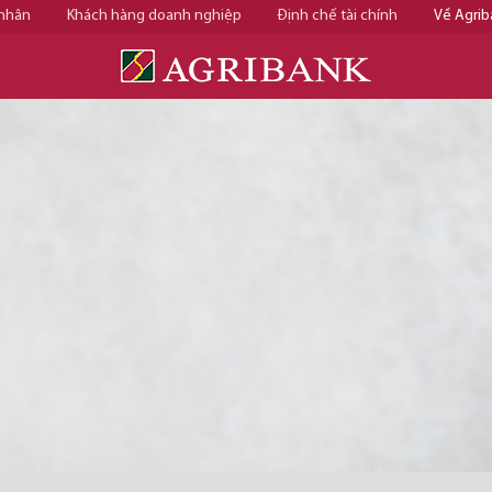
 nhân
Khách hàng doanh nghiệp
Định chế tài chính
Về Agrib