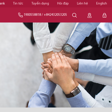
ank
Tin tức
Tuyển dụng
Hỏi đáp
Liên hệ
English
1900558818
/
+842432053205